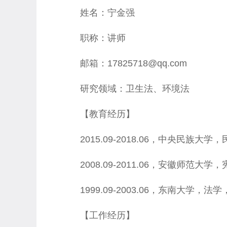
姓名：宁金强
职称：讲师
邮箱：17825718@qq.com
研究领域：卫生法、环境法
【教育经历】
2015.09-2018.06，中央民族大
2008.09-2011.06，安徽师范
1999.09-2003.06，东南大学，法
【工作经历】