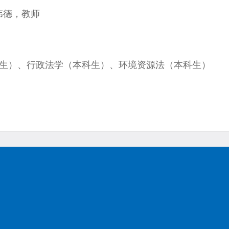
or伟德，教师
生）、行政法学（本科生）、环境资源法（本科生）