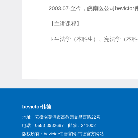
2003.07-至今，皖南医公司bevict
【主讲课程】
卫生法学（本科生）、宪法学（本科
bevictor伟德
地址：安徽省芜湖市高教园文昌西路22号
电话：0553-3932687 邮编：241002
版权所有：bevictor伟德官网-韦德官方网站