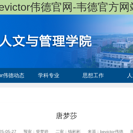
bevictor伟德官网-韦德官方网
ctor伟德动态
学科专业
思想工作
人
唐梦莎
5-05-27
预审：訾梦婷
二审：钱彬彬
来源：bevictor伟德