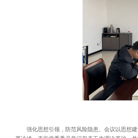
强化思想引领，防范风险隐患。会议以思想建