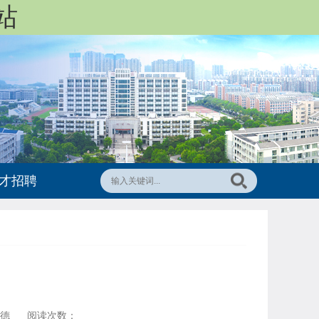
站
才招聘
伟德
阅读次数：