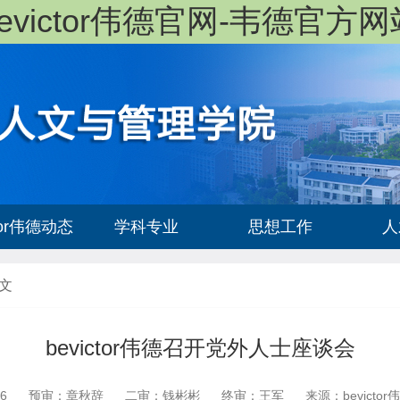
bevictor伟德官网-韦德官方网
ctor伟德动态
学科专业
思想工作
人
文
bevictor伟德召开党外人士座谈会
6
预审：章秋辞
二审：钱彬彬
终审：王军
来源：bevictor