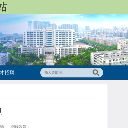
站
才招聘
动
伟德
阅读次数：