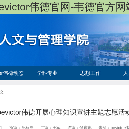
bevictor伟德官网-韦德官方网
ctor伟德动态
学科专业
思想工作
人
文
bevictor伟德开展心理知识宣讲主题志愿活
1
预审：章秋辞
二审：王军
终审：侯东晓
来源：bevictor