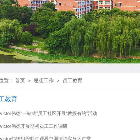
位置：
首页
思想工作
员工教育
>
>
工教育
evictor伟德“一站式”员工社区开展“教授有约”活动
evictor伟德开展期初员工工作调研
evictor伟德组织师生观看中国法治实务大讲堂